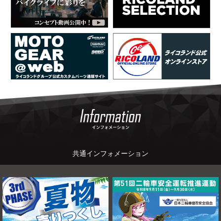
ニ
ュ
ー
に
移
動
し
ま
す
ペ
ー
ジ
本
文
に
移
動
し
共通インフォメーション
ま
す
フ
ッ
タ
ー
情