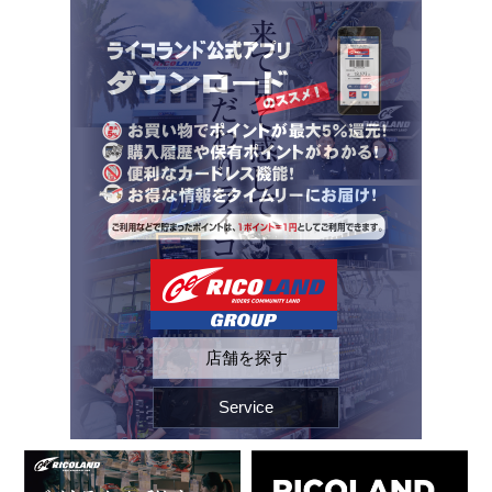
ペ
こ
こ
こ
ー
こ
こ
こ
ジ
か
か
か
内
ら
ら
ら
を
ヘ
本
フ
移
ッ
文
ッ
動
ダ
に
タ
す
ー
な
ー
る
情
り
情
た
報
ま
報
め
に
す。
に
の
な
な
リ
り
り
ン
ま
ま
ク
す。
す。
で
す
店舗を探す
サ
イ
ト
Service
内
共
通
メ