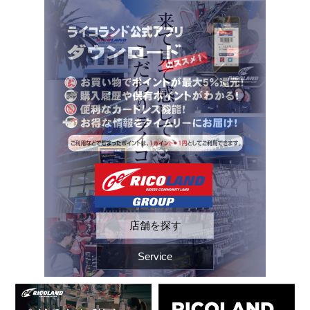
ペ
こ
こ
こ
ー
こ
こ
こ
ジ
か
か
か
内
ら
ら
ら
を
ヘ
本
フ
移
ッ
文
ッ
動
ダ
に
タ
す
ー
な
ー
る
情
り
情
た
報
ま
報
め
に
す。
に
の
な
な
リ
り
り
ン
ま
ま
ク
す。
す。
で
す
店舗を探す
サ
イ
ト
Service
内
共
通
メ