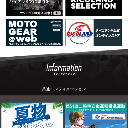
ニ
ュ
ー
に
移
動
し
ま
す
ペ
ー
ジ
本
文
に
移
動
し
共通インフォメーション
ま
す
フ
ッ
タ
ー
情