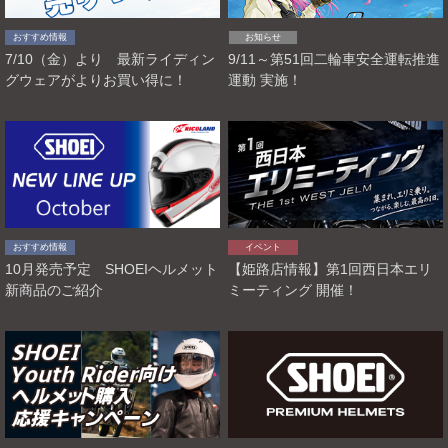
報
に
おすすめ情報
お知らせ
移
7/10（金）より 最新ライディン
9/11～第51回二輪車安全運転推進
動
し
グウェアがよりお買い得に！
運動 実施！
ま
す
おすすめ情報
イベント
10月発売予定 SHOEIヘルメット
【姫路店情報】第1回西日本エリ
新商品のご紹介
ミーティング 開催！