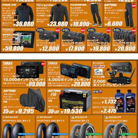
報
に
移
動
し
ま
す