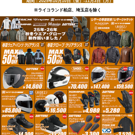
期間：2025年10月10日（金）-11月3日（月）
ニ
ュ
※ライコランド柏店、埼玉店を除く
ー
に
移
動
し
ま
す
ペ
ー
ジ
本
文
に
移
動
し
ま
す
フ
ッ
タ
ー
情