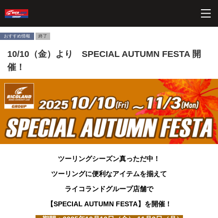
ペ
こ
こ
こ
ペ
ー
こ
こ
こ
ー
ジ
か
か
か
ジ
内
ら
ら
ら
の
おすすめ情報
終了
を
ヘ
本
フ
終
10/10（金）より SPECIAL AUTUMN FESTA 開
移
ッ
文
ッ
わ
動
ダ
に
タ
り
催！
す
ー
な
ー
に
る
情
り
情
な
た
報
ま
報
り
め
に
す。
に
ま
の
な
な
す。
リ
り
り
ン
ま
ま
ク
す。
す。
で
す
サ
ツーリングシーズン真っただ中！
イ
ツーリングに便利なアイテムを揃えて
ト
内
ライコランドグループ店舗で
共
通
【SPECIAL AUTUMN FESTA】を開催！
メ