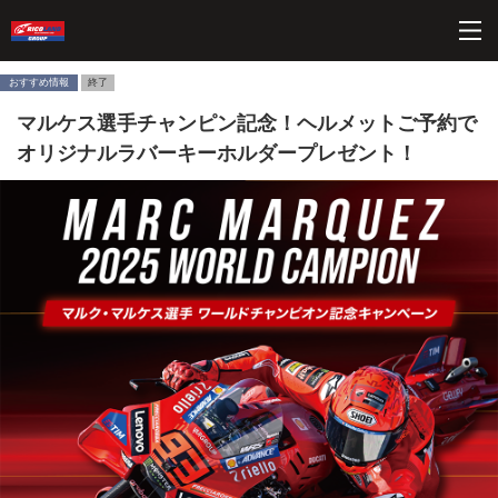
ペ
こ
こ
こ
ペ
ー
こ
こ
こ
ー
ジ
か
か
か
ジ
内
ら
ら
ら
の
おすすめ情報
終了
を
ヘ
本
フ
終
マルケス選手チャンピン記念！ヘルメットご予約で
移
ッ
文
ッ
わ
動
ダ
に
タ
り
オリジナルラバーキーホルダープレゼント！
す
ー
な
ー
に
る
情
り
情
な
た
報
ま
報
り
め
に
す。
に
ま
の
な
な
す。
リ
り
り
ン
ま
ま
ク
す。
す。
で
す
サ
イ
ト
内
共
通
メ