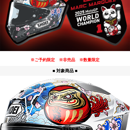
報
に
移
動
し
ま
す
※ご予約限定 ※非売品 ※数量限定
■ 対象商品 ■