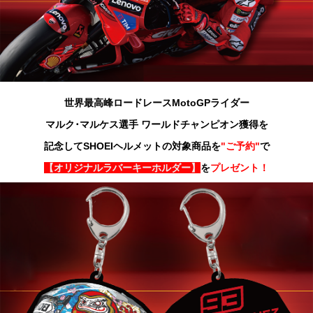
ニ
ュ
ー
に
移
動
し
ま
世界最高峰ロードレースMotoGPライダー
す
ペ
マルク･マルケス選手 ワールドチャンピオン獲得を
ー
ジ
記念してSHOEIヘルメットの対象商品を
"ご予約"
で
本
文
【オリジナルラバーキーホルダー】
を
プレゼント！
に
移
動
し
ま
す
フ
ッ
タ
ー
情