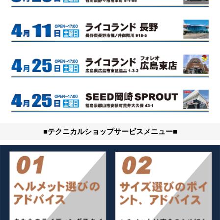
ニ
ュ
ー
に
移
動
し
ま
す
ペ
ー
ジ
本
文
に
■テクニカルショップサービスメニュー■
移
動
し
ま
す
フ
ッ
タ
ー
情