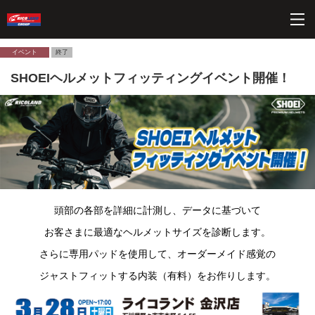
ペ
こ
こ
こ
ペ
ー
こ
こ
こ
ー
ジ
か
か
か
ジ
内
ら
ら
ら
の
イベント
終了
を
ヘ
本
フ
終
SHOEIヘルメットフィッティングイベント開催！
移
ッ
文
ッ
わ
動
ダ
に
タ
り
す
ー
な
ー
に
る
情
り
情
な
た
報
ま
報
り
め
に
す。
に
ま
の
な
な
す。
リ
り
り
ン
ま
ま
ク
す。
す。
で
頭部の各部を詳細に計測し、データに基づいて
す
サ
お客さまに
最適なヘルメットサイズを診断します。
イ
さらに専用パッドを使用して、オーダーメイド感覚の
ト
内
ジャストフィットする内装（有料）をお作りします。
共
通
メ