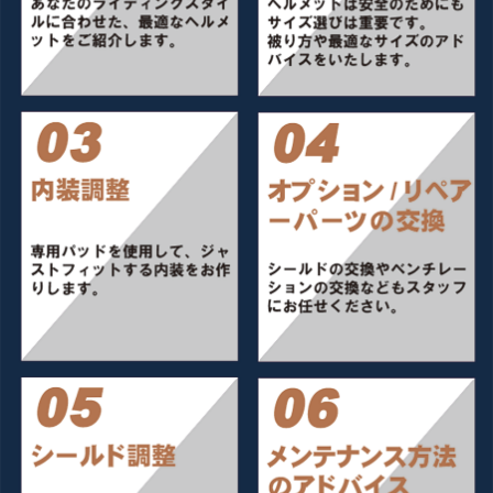
報
に
移
動
し
ま
す