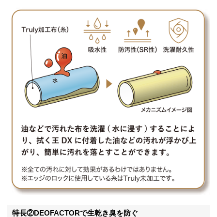
報
に
移
動
し
ま
す
特長②DEOFACTORで生乾き臭を防ぐ