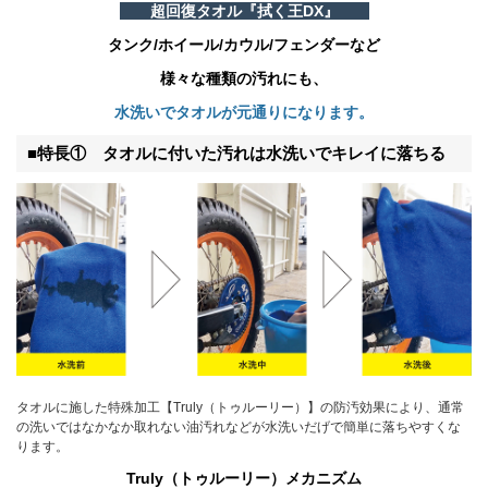
ニ
超回復タオル『拭く王DX』
ュ
ー
タンク/ホイール/カウル/フェンダーなど
に
様々な種類の汚れにも、
移
動
水洗いでタオルが元通りになります。
し
ま
■特長① タオルに付いた汚れは水洗いでキレイに落ちる
す
ペ
ー
ジ
本
文
に
移
動
し
ま
す
フ
タオルに施した特殊加工【Truly（トゥルーリー）】の防汚効果により、通常
ッ
の洗いではなかなか取れない油汚れなどが水洗いだげで簡単に落ちやすくな
タ
ります。
ー
情
Truly（トゥルーリー）メカニズム