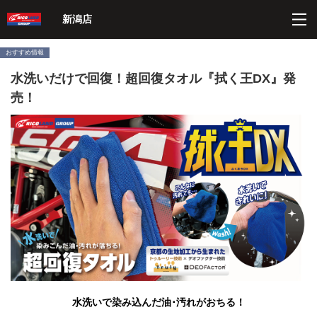
ペ
こ
こ
こ
ペ
新潟店
ー
こ
こ
こ
ー
ジ
か
か
か
ジ
内
ら
ら
ら
の
おすすめ情報
を
ヘ
本
フ
終
水洗いだけで回復！超回復タオル『拭く王DX』発
移
ッ
文
ッ
わ
動
ダ
に
タ
り
売！
す
ー
な
ー
に
る
情
り
情
な
た
報
ま
報
り
め
に
す。
に
ま
の
な
な
す。
リ
り
り
ン
ま
ま
ク
す。
す。
で
す
サ
イ
ト
内
共
通
水洗いで染み込んだ油･汚れがおちる！
メ