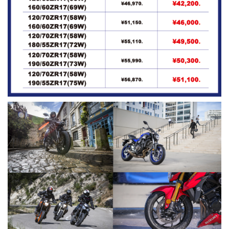
報
に
移
動
し
ま
す