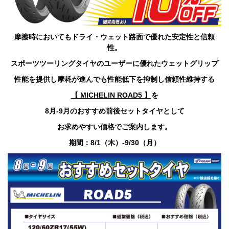
ニ
ュ
ー
に
摩擦時においてもドライ・ウェット路面で優れた安定性と信頼
移
性。
動
し
スポーツツーリングタイヤのユーザーに優れたウェットグリップ
ま
す
性能を提供し摩耗が進んでも性能低下を抑制し信頼性維持する
ペ
ー
【 MICHELIN ROAD5 】
を
ジ
8月-9月のおすすめ前後セットタイヤとして
本
文
お求めやすい価格でご案内します。
に
移
期間：8/1（木）-9/30（月）
動
し
ま
す
フ
ッ
タ
ー
情