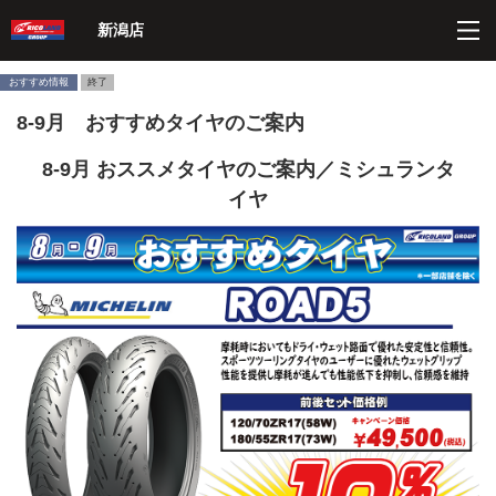
ペ
こ
こ
こ
ペ
新潟店
ー
こ
こ
こ
ー
ジ
か
か
か
ジ
内
ら
ら
ら
の
おすすめ情報
終了
を
ヘ
本
フ
終
8-9月 おすすめタイヤのご案内
移
ッ
文
ッ
わ
動
ダ
に
タ
り
す
ー
な
ー
に
8-9月 おススメタイヤのご案内／ミシュランタ
る
情
り
情
な
イヤ
た
報
ま
報
り
め
に
す。
に
ま
の
な
な
す。
リ
り
り
ン
ま
ま
ク
す。
す。
で
す
サ
イ
ト
内
共
通
メ