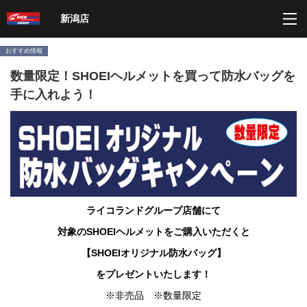
ペ
こ
こ
こ
ペ
新潟店
ー
こ
こ
こ
ー
ジ
か
か
か
ジ
内
ら
ら
ら
の
おすすめ情報
を
ヘ
本
フ
終
数量限定！SHOEIヘルメットを買って防水バッグを
移
ッ
文
ッ
わ
動
ダ
に
タ
り
手に入れよう！
す
ー
な
ー
に
る
情
り
情
な
た
報
ま
報
り
め
に
す。
に
ま
の
な
な
す。
リ
り
り
ン
ま
ま
ク
す。
す。
で
ライコランドグループ店舗にて
す
サ
対象のSHOEIヘルメットをご購入いただくと
イ
ト
【SHOEIオリジナル防水バッグ】
内
共
を
プレゼント
いたします！
通
※非売品 ※数量限定
メ