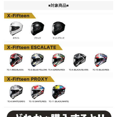
ニ
■対象商品■
ュ
ー
に
移
動
し
ま
す
ペ
ー
ジ
本
文
に
移
動
し
ま
す
フ
ッ
タ
ー
情