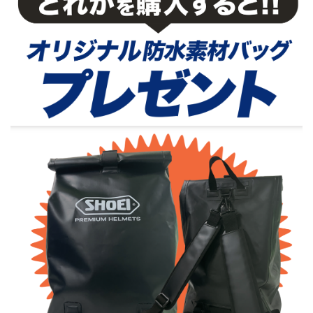
報
に
移
動
し
ま
す