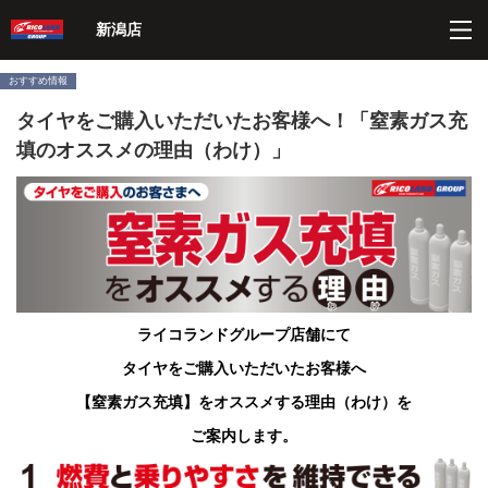
ペ
こ
こ
こ
ペ
新潟店
ー
こ
こ
こ
ー
ジ
か
か
か
ジ
内
ら
ら
ら
の
おすすめ情報
を
ヘ
本
フ
終
タイヤをご購入いただいたお客様へ！「窒素ガス充
移
ッ
文
ッ
わ
動
ダ
に
タ
り
填のオススメの理由（わけ）」
す
ー
な
ー
に
る
情
り
情
な
た
報
ま
報
り
め
に
す。
に
ま
の
な
な
す。
リ
り
り
ン
ま
ま
ク
す。
す。
で
ライコランドグループ店舗にて
す
サ
タイヤをご購入いただいたお客様へ
イ
ト
【窒素ガス充填】をオススメする理由（わけ）を
内
共
ご案内します。
通
メ