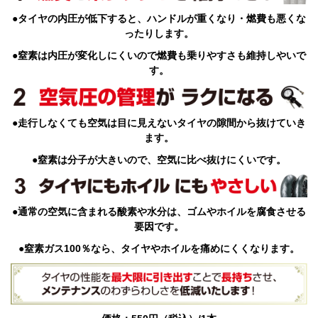
ニ
ュ
●タイヤの内圧が低下すると、ハンドルが重くなり・燃費も悪くな
ー
ったりします。
に
移
●窒素は内圧が変化しにくいので燃費も乗りやすさも維持しやいで
動
す。
し
ま
す
ペ
●走行しなくても空気は目に見えないタイヤの隙間から抜けていき
ー
ます。
ジ
本
●窒素は分子が大きいので、空気に比べ抜けにくいです。
文
に
移
動
●通常の空気に含まれる酸素や水分は、ゴムやホイルを腐食させる
し
要因です。
ま
す
●窒素ガス100％なら、タイヤやホイルを痛めにくくなります。
フ
ッ
タ
ー
情