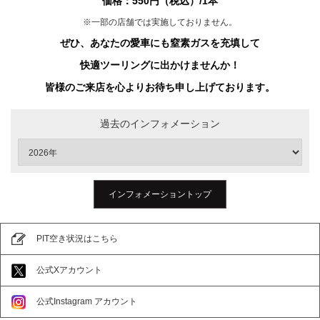
価格：550円（税込）/1本
報
に
※一部の店舗では実施しておりません。
移
ぜひ、あなたの愛車にも窒素ガスを充填して
動
し
快適ツーリングに出かけませんか！
ま
す
皆様のご来店を心よりお待ち申し上げております。
過去のインフォメーション
インフォメーショントップ
PIT空き状況はこちら
公式Xアカウント
公式Instagram アカウント